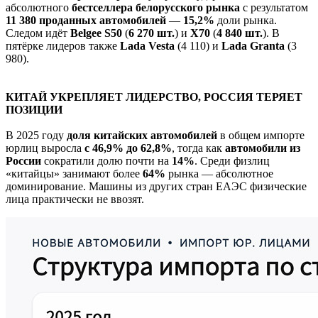
абсолютного
бестселлера белорусского рынка
с результатом
11 380 проданных автомобилей
—
15,2%
доли рынка.
Следом идёт
Belgee S50
(
6 270 шт.
) и
X70
(
4 840 шт.
). В
пятёрке лидеров также
Lada Vesta
(4 110) и
Lada Granta
(3
980).
КИТАЙ УКРЕПЛЯЕТ ЛИДЕРСТВО, РОССИЯ ТЕРЯЕТ
ПОЗИЦИИ
В 2025 году
доля китайских автомобилей
в общем импорте
юрлиц выросла
с 46,9% до 62,8%
, тогда как
автомобили из
России
сократили долю почти на
14%
. Среди физлиц
«китайцы» занимают более
64%
рынка — абсолютное
доминирование. Машины из других стран ЕАЭС физические
лица практически не ввозят.