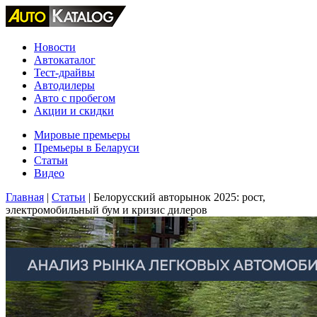
Новости
Автокаталог
Тест-драйвы
Автодилеры
Авто с пробегом
Акции и скидки
Мировые премьеры
Премьеры в Беларуси
Статьи
Видео
Главная
|
Статьи
|
Белорусский авторынок 2025: рост,
электромобильный бум и кризис дилеров