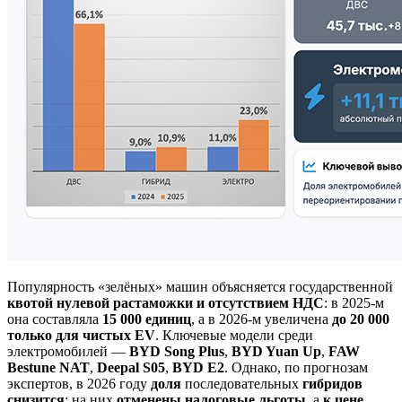
Популярность «зелёных» машин объясняется государственной
квотой нулевой растаможки
и
отсутствием НДС
: в 2025-м
она составляла
15 000 единиц
, а в 2026-м увеличена
до 20 000
только для чистых EV
. Ключевые модели среди
электромобилей —
BYD Song Plus
,
BYD Yuan Up
,
FAW
Bestune NAT
,
Deepal S05
,
BYD E2
. Однако, по прогнозам
экспертов, в 2026 году
доля
последовательных
гибридов
снизится
: на них
отменены налоговые льготы
, а
к цене