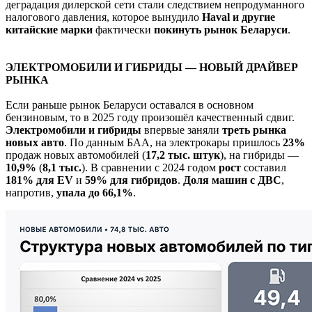
деградация дилерской сети стали следствием непродуманного
налогового давления, которое вынудило
Haval и другие
китайские марки
фактически
покинуть
рынок Беларуси
.
ЭЛЕКТРОМОБИЛИ И ГИБРИДЫ — НОВЫЙ ДРАЙВЕР
РЫНКА
Если раньше рынок Беларуси оставался в основном
бензиновым, то в 2025 году произошёл качественный сдвиг.
Электромобили и гибриды
впервые заняли
треть рынка
новых авто
. По данным БАА, на электрокары пришлось
23%
продаж новых автомобилей (
17,2 тыс. штук
), на гибриды —
10,9%
(
8,1 тыс.
). В сравнении с 2024 годом
рост
составил
181% для EV
и
59% для гибридов
.
Доля машин с ДВС
,
напротив,
упала до 66,1%
.