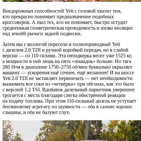
Внедорожных способностей Yeti с головой хватит тем,
кто прекрасно понимает предназначение подобных
кроссоверов. А пыл тех, кто не понимает, быстро остудит
средненькая геометрическая проходимость и низко висящие
над землёй рычаги задней подвески.
Затем мы с коллегой пересели в полноприводный Yeti
с дизелем 2.0 TDI и ручной коробкой передач, но в слабой
версии — со 110 силами. Эта пятидверка весит уже 1525 кг,
а мощности в ней лишь на пять
«
лошадок» больше. Но тяга
280 Н•м в диапазоне 1750–2750 об/мин буквально окрыляет
машину — ускорения ещё сочнее, ещё желаннее! И на шоссе
Yeti 2.0 TDI не заставляет нервничать — нет необходимости
выжимать все соки из
«
четвёрки» при обгонах, как это было
с версией 1.2 TSI. Вдобавок дизельный паркетник увереннее
трогается с места благодаря слегка обострённой реакции
на подачу топлива. При этом 110-сильный дизель не уступает
бензиновому агрегату по шумности — оба в салоне хорошо
слышны, и оба не балуют слух.