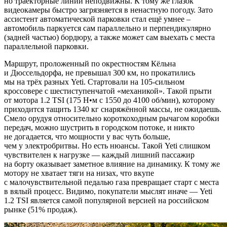
но траекторные линии неподвижны. К тому же глазок
видеокамеры быстро загрязняется в ненастную погоду. Зато
ассистент автоматической парковки стал ещё умнее –
автомобиль паркуется сам параллельно и перпендикулярно
(задней частью) бордюру, а также может сам выехать с места
параллельной парковки.
Маршрут, проложенный по окрестностям Кёльна
и Дюссельдорфа, не превышал 300 км, но прокатились
мы на трёх разных Yeti. Стартовали на 105-сильном
кроссовере с шестиступенчатой «механикой». Такой прыти
от мотора 1.2 TSI (175 Н•м с 1550 до 4100 об/мин), которому
приходится тащить 1340 кг снаряжённой массы, не ожидаешь.
Смело орудуя относительно короткоходным рычагом коробки
передач, можно шустрить в городском потоке, и никто
не догадается, что мощности у вас чуть больше,
чем у электробритвы. Но есть нюансы. Такой Yeti слишком
чувствителен к нагрузке — каждый лишний пассажир
на борту оказывает заметное влияние на динамику. К тому же
мотору не хватает тяги на низах, что вкупе
с малочувствительной педалью газа превращает старт с места
в вялый процесс. Видимо, покупатели мыслят иначе — Yeti
1.2 TSI является самой популярной версией на российском
рынке (51% продаж).