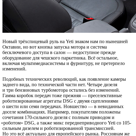
Новый трёхспицевый руль на Yeti знаком нам по нынешней
Октавии, но вот кнопка запуска мотора и система
бесключевого доступа в салон — недоступное прежде
оборудование для чешского паркетника. Всё остальное,
включая мультимедиасистемы и фурнитуру, не претерпело
изменений.
Подобных технических революций, как появление камеры
заднего вида, по технической части нет. Четыре дизеля
и три бензиновых турбомотора остались без изменений.
Гамма коробок передач тоже прежняя — преселективные
роботизированные агрегаты DSG с двумя сцеплениями
о шести или семи передачах. Новшество — в невиданных
доселе комбинациях. Например, покупателям положены
сочетания 170-сильного дизеля с полным приводом и
«
роботом» DSG, а также микс переднеприводного Yeti со 105-
сильным дизелем и роботизированной трансмиссией.
Но это всё актуально для европейского рынка. Россиянам же