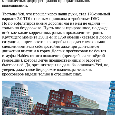
межколёсных дифференциалов при диагональном
вывешивании.
Третьим Yeti, что прошёл через наши руки, стал 170-сильный
вариант 2.0 TDI с полным приводом и
«
роботом» DSG.
Но по асфальтированным дорогам мы на нём не ездили —
только по бездорожью. Пусть оно и тарированное, но дождь
внёс кое-какие коррективы, размыв проложенные тропы.
Крутящего момента 350 Н•м
(
с 1750 об/мин) хватало в любой
ситуации, а преселективная коробка передач с
«
мокрыми»
сцеплениями вела себя достойно даже при длительном
движении внатяг и в горку. Долгих пробуксовок не боится
и муфта Haldex пятого поколения
(
прежде была четвёртой
генерации), которая легче предшественницы и работает
быстрее неё. Да, организаторы не дали бы оплошать Yeti, но,
уверен, даже такое бездорожье владельцы чешских
кроссоверов видели только в страшных снах.