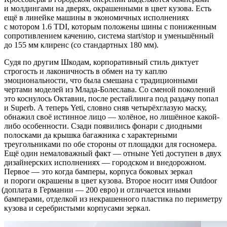
и молдингами на дверях, окрашенными в цвет кузова. Есть
ещё в линейке машины в экономичных исполнениях
с мотором 1.6 TDI, которым положены шины с пониженным
сопротивлением качению, система start/stop и уменьшённый
до 155 мм клиренс
(
со стандартных 180 мм).
Судя по другим Шкодам, корпоративный стиль диктует
строгость и лаконичность в обмен на ту каплю
эмоциональности, что была смешана с традиционными
чертами моделей из Млада-Болеслава. Со сменой поколений
это коснулось Октавии, после рестайлинга под раздачу попал
и Superb. А теперь Yeti, словно сняв четырёхглазую маску,
обнажил своё истинное лицо — холёное, но лишённое какой-
либо особенности. Сзади появились фонари с диодными
полосками да крышка багажника с характерными
треугольниками по обе стороны от площадки для госномера.
Ещё один немаловажный факт — отныне Yeti доступен в двух
дизайнерских исполнениях — городском и внедорожном.
Первое — это когда бамперы, корпуса боковых зеркал
и пороги окрашены в цвет кузова. Второе носит имя Outdoor
(
доплата в Германии — 200 евро) и отличается иными
бамперами, отделкой из некрашенного пластика по периметру
кузова и серебристыми корпусами зеркал.