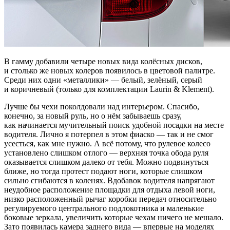
В гамму добавили четыре новых вида колёсных дисков,
и столько же новых колеров появилось в цветовой палитре.
Среди них одни
«
металлики» — белый, зелёный, серый
и коричневый
(
только для комплектации Laurin & Klement).
Лучше бы чехи поколдовали над интерьером. Спасибо,
конечно, за новый руль, но о нём забываешь сразу,
как начинается мучительный поиск удобной посадки на месте
водителя. Лично я потерпел в этом фиаско — так и не смог
усесться, как мне нужно. А всё потому, что рулевое колесо
установлено слишком отлого — верхняя точка обода руля
оказывается слишком далеко от тебя. Можно подвинуться
ближе, но тогда протест подают ноги, которые слишком
сильно сгибаются в коленях. Вдобавок водителя напрягают
неудобное расположение площадки для отдыха левой ноги,
низко расположенный рычаг коробки передач относительно
регулируемого центрального подлокотника и маленькие
боковые зеркала, увеличить которые чехам ничего не мешало.
Зато появилась камера заднего вида — впервые на моделях