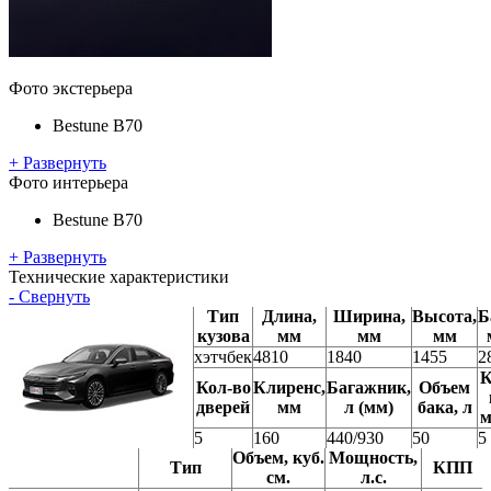
Фото экстерьера
Bestune B70
+ Развернуть
Фото интерьера
Bestune B70
+ Развернуть
Технические характеристики
- Свернуть
Тип
Длина,
Ширина,
Высота,
Б
кузова
мм
мм
мм
хэтчбек
4810
1840
1455
2
К
Кол-во
Клиренс,
Багажник,
Объем
дверей
мм
л (мм)
бака, л
м
5
160
440/930
50
5
Объем, куб.
Мощность,
Тип
КПП
см.
л.с.