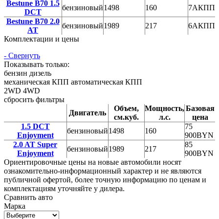
Bestune B70 1.5
бензиновый
1498
160
7АКПП
DCT
Bestune B70 2.0
бензиновый
1989
217
6АКПП
AT
Комплектации и цены
- Свернуть
Показывать только:
бензин
дизель
механическая КПП
автоматическая КПП
2WD
4WD
сбросить фильтры
Объем,
Мощность,
Базовая
Двигатель
см.куб.
л.с.
цена
1.5 DCT
75
бензиновый
1498
160
Enjoyment
900
BYN
2.0 AT Super
85
бензиновый
1989
217
Enjoyment
900
BYN
Ориентировочные цены на новые автомобили носят
ознакомительно-информационный характер и не являются
публичной офертой, более точную информацию по ценам и
комплектациям уточняйте у дилера.
Сравнить авто
Марка