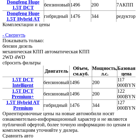
Dongfeng Huge
бензиновый
1496
200
7АКПП
1.5T DCT
Dongfeng Huge
гибридный
1476
344
редуктор
1.5T Hybrid AT
Комплектации и цены
- Свернуть
Показывать только:
бензин
дизель
механическая КПП
автоматическая КПП
2WD
4WD
сбросить фильтры
Объем,
Мощность,
Базовая
Двигатель
см.куб.
л.с.
цена
1.5T DCT
117
бензиновый
1496
200
Intelligent
000
BYN
1.5T DCT
122
бензиновый
1496
200
Premium+
000
BYN
1.5T Hybrid AT
127
гибридный
1476
344
Premium
000
BYN
Ориентировочные цены на новые автомобили носят
ознакомительно-информационный характер и не являются
публичной офертой, более точную информацию по ценам и
комплектациям уточняйте у дилера.
Сравнить авто