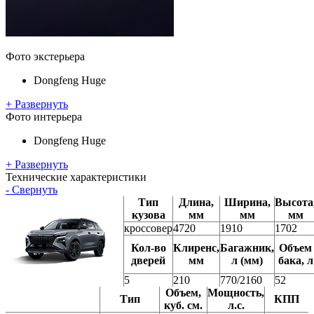
Фото экстерьера
Dongfeng Huge
+ Развернуть
Фото интерьера
Dongfeng Huge
+ Развернуть
Технические характеристики
- Свернуть
Тип
Длина,
Ширина,
Высота
кузова
мм
мм
мм
кроссовер
4720
1910
1702
Кол-во
Клиренс,
Багажник,
Объем
дверей
мм
л (мм)
бака, л
5
210
770/2160
52
Объем,
Мощность,
Тип
КПП
куб. см.
л.с.