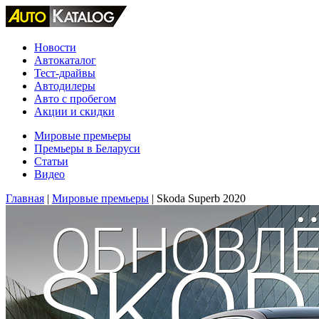
Новости
Автокаталог
Тест-драйвы
Автодилеры
Авто с пробегом
Акции и скидки
Мировые премьеры
Премьеры в Беларуси
Статьи
Видео
Главная
|
Мировые премьеры
|
Skoda Superb 2020